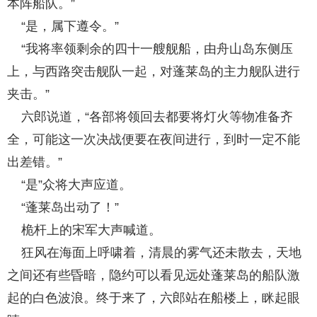
本阵船队。”
“是，属下遵令。”
“我将率领剩余的四十一艘舰船，由舟山岛东侧压
上，与西路突击舰队一起，对蓬莱岛的主力舰队进行
夹击。”
六郎说道，“各部将领回去都要将灯火等物准备齐
全，可能这一次决战便要在夜间进行，到时一定不能
出差错。”
“是”众将大声应道。
“蓬莱岛出动了！”
桅杆上的宋军大声喊道。
狂风在海面上呼啸着，清晨的雾气还未散去，天地
之间还有些昏暗，隐约可以看见远处蓬莱岛的船队激
起的白色波浪。终于来了，六郎站在船楼上，眯起眼