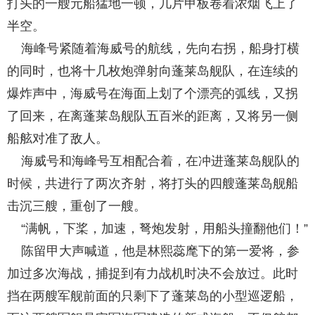
打头的一艘元船猛地一顿，几片甲板卷着浓烟飞上了
半空。
海峰号紧随着海威号的航线，先向右拐，船身打横
的同时，也将十几枚炮弹射向蓬莱岛舰队，在连续的
爆炸声中，海威号在海面上划了个漂亮的弧线，又拐
了回来，在离蓬莱岛舰队五百米的距离，又将另一侧
船舷对准了敌人。
海威号和海峰号互相配合着，在冲进蓬莱岛舰队的
时候，共进行了两次齐射，将打头的四艘蓬莱岛舰船
击沉三艘，重创了一艘。
“满帆，下桨，加速，弩炮发射，用船头撞翻他们！”
陈留甲大声喊道，他是林熙蕊麾下的第一爱将，参
加过多次海战，捕捉到有力战机时决不会放过。此时
挡在两艘军舰前面的只剩下了蓬莱岛的小型巡逻船，