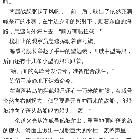
睛。
两艘战舰张起了风帆，一前一后，驶出了依然充满
喊杀声的水寨，在半边夕阳的照射下，顺着东面的海
路，急速向外海冲去。“前方有船拦截。”
桅杆上的观察员急速挥动着信号旗。
海威号舰长举起了手中的望远镜，四艘中型海船，
后面还有十几条小型的船只跟着。
“给后面的海峰号发信号，准备配合战斗。”
陈留甲冷静地下达着命令。
在离蓬莱岛的拦截船只还有一万米的时候，海威号
突然向右侧拐去，似乎要避开直冲而来的敌船，将船
舷冲向了蓬莱岛船舰的船头。“轰！”
十余道火光从海威号船舷射出，重重地砸向蓬莱岛
的舰队，海面上溅出一股股巨大的水柱，轰鸣声里，