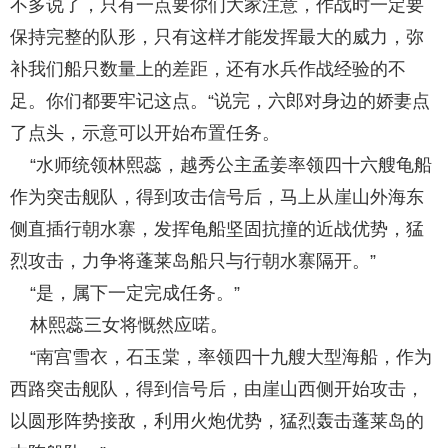
不多说了，只有一点要你们大家注意，作战时一定要
保持完整的队形，只有这样才能发挥最大的威力，弥
补我们船只数量上的差距，还有水兵作战经验的不
足。你们都要牢记这点。“说完，六郎对身边的娇妻点
了点头，示意可以开始布置任务。
“水师统领林熙蕊，越秀公主孟姜率领四十六艘龟船
作为突击舰队，得到攻击信号后，马上从崖山外海东
侧直插行朝水寨，发挥龟船坚固抗撞的近战优势，猛
烈攻击，力争将蓬莱岛船只与行朝水寨隔开。”
“是，属下一定完成任务。”
林熙蕊三女将慨然应喏。
“南宫雪衣，石玉棠，率领四十九艘大型海船，作为
西路突击舰队，得到信号后，由崖山西侧开始攻击，
以圆形阵势接敌，利用火炮优势，猛烈轰击蓬莱岛的