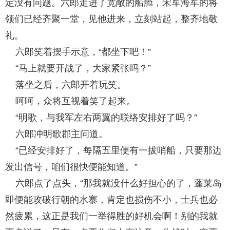
定没有问题。六郎走进了宽敞的船舱，宋军海军的将
领们已经齐聚一堂，见他进来，立刻站起，整齐地敬
礼。
六郎笑着摆手示意，“都坐下吧！”
“马上就要开战了，大家紧张吗？”
落坐之后，六郎开着玩笑。
呵呵，众将互视着笑了起来。
“明歌，与我军左右两翼的联络安排好了吗？”
六郎冲明歌郡主问道。
“已经安排好了，每隔五里便有一拔哨船，只要那边
发出信号，咱们很快便能知道。”
六郎点了点头，“那我就没什么好担心的了，蓬莱岛
即便能攻破行朝的水寨，肯定也损伤不小，士兵也必
然疲累，这正是我们一举得胜的好机会啊！别的我就