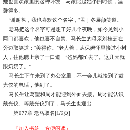
她也喜欢家里的这种环境，马家比起她小的时候，温
馨得多。
“谢谢爸，我也喜欢这个名字，”孟丁冬展颜笑道。
老马把这个名字可是想了好几个夜晚，如今见到小
两口都喜欢，他也喜不自禁。马长生的母亲刘桂芝在
旁边取笑道：“美得你。”老人着，从保姆怀里接过小树
人，往他腮上亲了一口道：“爸妈都忙去了。这几天就
跟奶奶了。”
马长生下午来到了办公室里，不一会儿就接到了戴
光仪的电话，他到了。
马长生让葛望和周才能迎到外面去接。周才能认识
戴光仪。等戴光仪到了，马长生也迎出
第877章 老马取名[1/2页]
『加入书签，方便阅读』