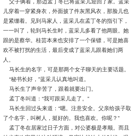
父子俩着，那边孟丁冬已将蓝采儿迎回了家。蓝采
儿穿着一穿紧身衣，外面披了件灰黑风衣，那脸儿也
是紧绷着。见到马家人，蓝采儿在孟丁冬的指引下，
一一叫了，轮到马长生时，蓝采儿多看了他两眼。她
跟的是蔡华。桂芸本来也安排了一个保镖，可是她喜
欢不被打扰的生活，最后变成了蓝采儿跟着她们两
人。
马长生的名字，可是那两个女子聊天的主要话题。
“秘书长好，”蓝采儿认真地叫道。
马长生了声辛苦了，跟着就要出门。
孟丁冬叫道：“我可跟采儿走了。”
马长生回过头来道：“嗯。注意安全。父亲给孩子取
了个名字，叫树人，挺好的。我也喜欢。你呢？”
孟丁冬在居家过日子方面，对公婆极是孝顺。而且