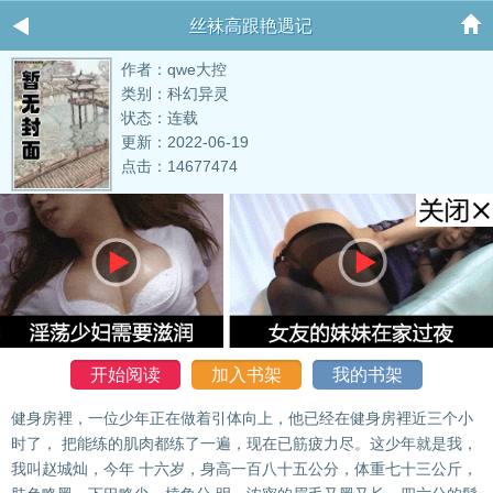
丝袜高跟艳遇记
作者：qwe大控
类别：科幻异灵
状态：连载
更新：2022-06-19
点击：14677474
开始阅读
加入书架
我的书架
健身房裡，一位少年正在做着引体向上，他已经在健身房裡近三个小
时了， 把能练的肌肉都练了一遍，现在已筋疲力尽。这少年就是我，
我叫赵城灿，今年 十六岁，身高一百八十五公分，体重七十三公斤，