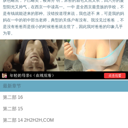
肤色略黑，下巴略尖，棱角分 明，浓密的眉毛又黑又长，四六分的髮
型阳光又帅气，在西京一中读高一。一中 是全西京最贵族的学校，不
是有钱就能进来的那种。没错按道理来说，我也进不 来，可是我的妈
妈在一中的初中部当老师，典型的关係户有没有。我没见过爸爸 ，不
是没有爸爸而是很小的时候爸爸就去世了，因此我对爸爸的印象几乎
为零。
最新章节
第二部 16
第二部 15
第二部 14 2H2H2H,COM